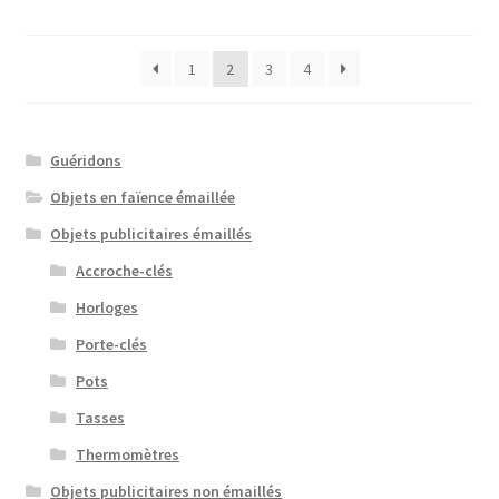
1
2
3
4
Guéridons
Objets en faïence émaillée
Objets publicitaires émaillés
Accroche-clés
Horloges
Porte-clés
Pots
Tasses
Thermomètres
Objets publicitaires non émaillés