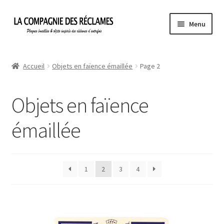
Aller
Aller
Menu
à
au
la
contenu
Accueil
navigation
Accueil
Objets en faïence émaillée
Page 2
À propos de La Compagnie des Réclames
Objets en faïence
Informations légales
émaillée
Ma Commande
Mon compte
1
2
3
4
Mon Panier
Politique de confidentialité