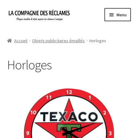
Aller
Aller
Menu
à
au
la
contenu
Accueil
navigation
Accueil
Objets publicitaires émaillés
Horloges
À propos de La Compagnie des Réclames
Horloges
Informations légales
Ma Commande
Mon compte
Mon Panier
Politique de confidentialité