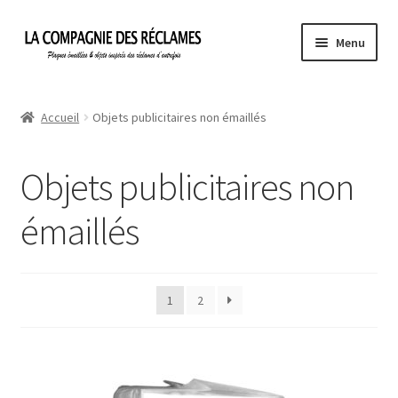
Aller
Aller
Menu
à
au
la
contenu
Accueil
navigation
Accueil
Objets publicitaires non émaillés
À propos de La Compagnie des Réclames
Objets publicitaires non
Informations légales
émaillés
Ma Commande
Mon compte
1
2
Mon Panier
Politique de confidentialité