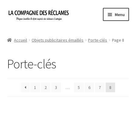
Aller
Aller
Menu
à
au
la
contenu
Accueil
navigation
Accueil
Objets publicitaires émaillés
Porte-clés
Page 8
À propos de La Compagnie des Réclames
Porte-clés
Informations légales
Ma Commande
1
2
3
…
5
6
7
8
Mon compte
Mon Panier
Politique de confidentialité