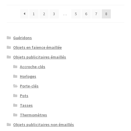
1
2
3
…
5
6
7
8
Guéridons
Objets en faïence émaillée
Objets publicitaires émaillés
Accroche-clés
Horloges
Porte-clés
Pots
Tasses
Thermomètres
Objets publicitaires non émaillés