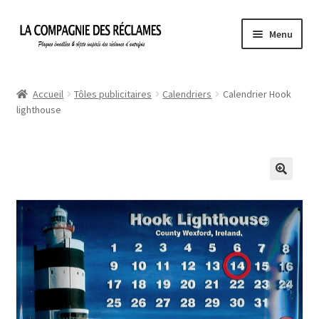
Aller
Aller
Menu
à
au
la
contenu
Accueil
navigation
Accueil
Tôles publicitaires
Calendriers
Calendrier Hook
lighthouse
À propos de La Compagnie des Réclames
Informations légales
Ma Commande
Mon compte
Mon Panier
Politique de confidentialité