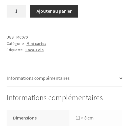
quantité
Ajouter au panier
de
Carte
Coca-
Cola
UGS :
MC070
Catégorie :
Mini cartes
Ice
Étiquette :
Coca-Cola
Cold
Informations complémentaires
Informations complémentaires
Dimensions
11 × 8 cm