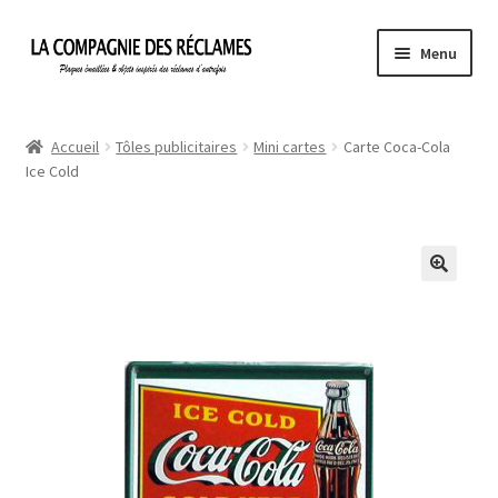
Aller
Aller
Menu
à
au
la
contenu
Accueil
navigation
Accueil
Tôles publicitaires
Mini cartes
Carte Coca-Cola
Ice Cold
À propos de La Compagnie des Réclames
Informations légales
Ma Commande
Mon compte
Mon Panier
Politique de confidentialité