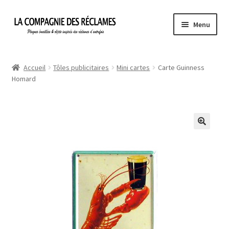
Aller
Aller
Menu
à
au
la
contenu
Accueil
navigation
Accueil
Tôles publicitaires
Mini cartes
Carte Guinness
Homard
À propos de La Compagnie des Réclames
Informations légales
Ma Commande
Mon compte
Mon Panier
Politique de confidentialité