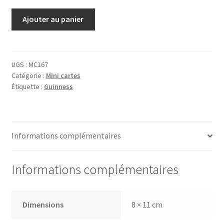
quantité
Ajouter au panier
de
Carte
Guinness
Homard
UGS :
MC167
Catégorie :
Mini cartes
Étiquette :
Guinness
Informations complémentaires
Informations complémentaires
Dimensions
8 × 11 cm