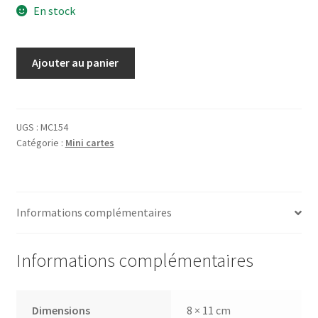
En stock
quantité
Ajouter au panier
de
Carte
Guinness
Opening
UGS :
MC154
Catégorie :
Mini cartes
time
-
Oyster
Informations complémentaires
Informations complémentaires
Dimensions
8 × 11 cm