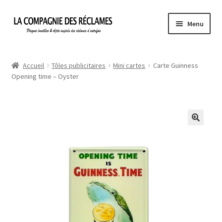
Aller
Aller
Menu
à
au
la
contenu
Accueil
navigation
Accueil
Tôles publicitaires
Mini cartes
Carte Guinness
Opening time – Oyster
À propos de La Compagnie des Réclames
Informations légales
Ma Commande
Mon compte
Mon Panier
Politique de confidentialité