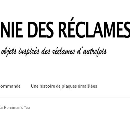
Commande
Une histoire de plaques émaillées
mes
Informations légales
Ma Commande
Mon compte
Mon Panier
te Horniman’s Tea
plaques émaillées