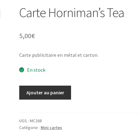
Carte Horniman’s Tea
5,00
€
Carte publicitaire en métal et carton.
En stock
quantité
Ajouter au panier
de
Carte
Horniman's
Tea
UGS :
MC268
Catégorie :
Mini cartes