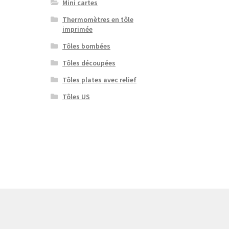
Mini cartes
Thermomètres en tôle
imprimée
Tôles bombées
Tôles découpées
Tôles plates avec relief
Tôles US