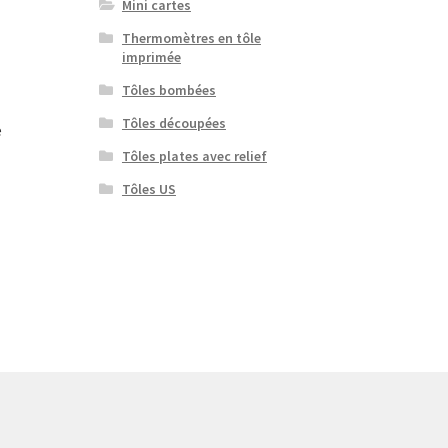
Mini cartes
Thermomètres en tôle
imprimée
Tôles bombées
Tôles découpées
e
Tôles plates avec relief
Tôles US