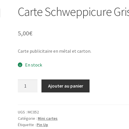
Carte Schweppicure Gri
5,00
€
Carte publicitaire en métal et carton.
En stock
quantité
Ajouter au panier
de
Carte
Schweppicure
Grise
UGS :
MC052
Catégorie :
Mini cartes
Étiquette :
Pin Up