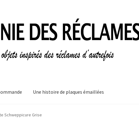
Commande
Une histoire de plaques émaillées
mes
Informations légales
Ma Commande
Mon compte
Mon Panier
te Schweppicure Grise
plaques émaillées