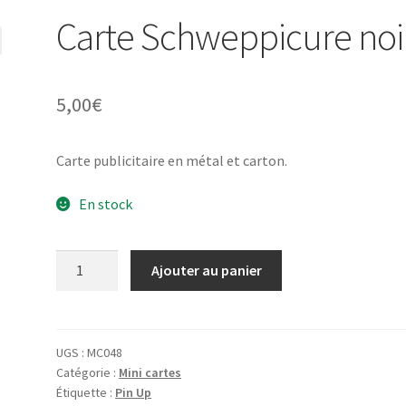
Carte Schweppicure noi
5,00
€
Carte publicitaire en métal et carton.
En stock
quantité
Ajouter au panier
de
Carte
Schweppicure
noire
UGS :
MC048
Catégorie :
Mini cartes
Étiquette :
Pin Up