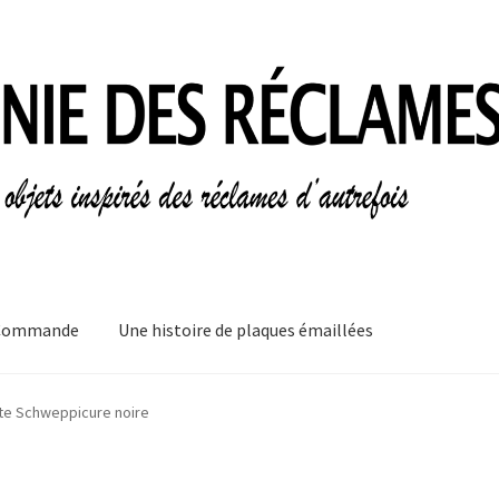
Commande
Une histoire de plaques émaillées
mes
Informations légales
Ma Commande
Mon compte
Mon Panier
te Schweppicure noire
plaques émaillées