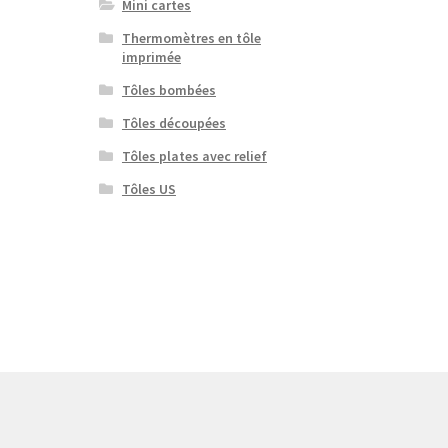
Mini cartes
Thermomètres en tôle
imprimée
Tôles bombées
Tôles découpées
Tôles plates avec relief
Tôles US