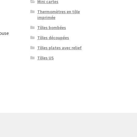
Mini cartes
Thermomètres en tôle
imprimée
Tôles bombées
Mouse
Tôles découpées
Tôles plates avec relief
Tôles US