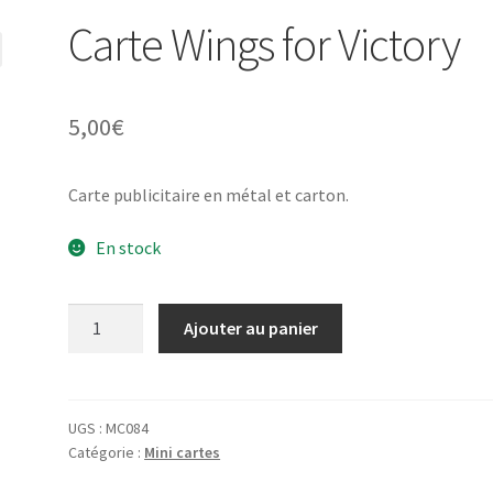
Carte Wings for Victory
5,00
€
Carte publicitaire en métal et carton.
En stock
quantité
Ajouter au panier
de
Carte
Wings
for
UGS :
MC084
Catégorie :
Mini cartes
Victory