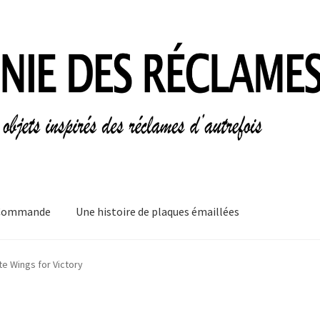
Commande
Une histoire de plaques émaillées
mes
Informations légales
Ma Commande
Mon compte
Mon Panier
te Wings for Victory
plaques émaillées