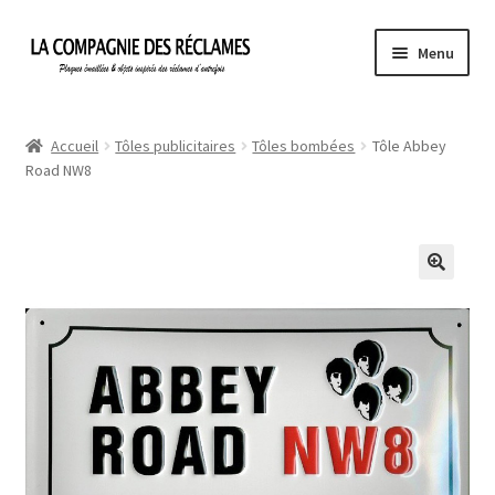
Aller
Aller
Menu
à
au
la
contenu
Accueil
navigation
Accueil
Tôles publicitaires
Tôles bombées
Tôle Abbey
Road NW8
À propos de La Compagnie des Réclames
Informations légales
Ma Commande
Mon compte
Mon Panier
Politique de confidentialité