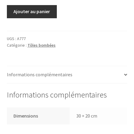
quantité
Ajouter au panier
de
Tôle
Abbey
Road
UGS :
A777
Catégorie :
Tôles bombées
NW8
Informations complémentaires
Informations complémentaires
Dimensions
30 × 20 cm