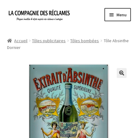
Aller
Aller
Menu
à
au
la
contenu
Accueil
navigation
Accueil
Tôles publicitaires
Tôles bombées
Tôle Absinthe
Dornier
À propos de La Compagnie des Réclames
Informations légales
Ma Commande
Mon compte
Mon Panier
Politique de confidentialité