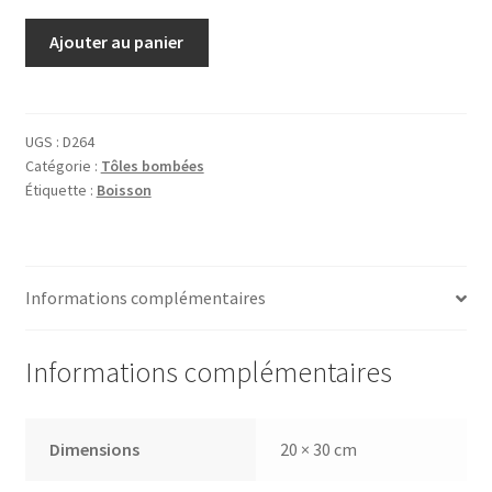
quantité
Ajouter au panier
de
Tôle
Absinthe
Dornier
UGS :
D264
Catégorie :
Tôles bombées
Étiquette :
Boisson
Informations complémentaires
Informations complémentaires
Dimensions
20 × 30 cm