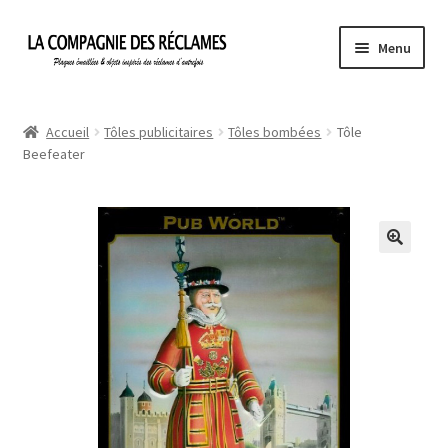
Aller
Aller
Menu
à
au
la
contenu
Accueil
navigation
Accueil
Tôles publicitaires
Tôles bombées
Tôle
Beefeater
À propos de La Compagnie des Réclames
Informations légales
Ma Commande
Mon compte
Mon Panier
Politique de confidentialité