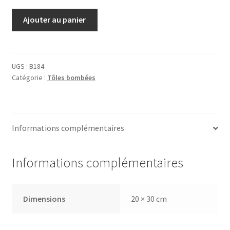
quantité
Ajouter au panier
de
Tôle
Biscuits
Brun
UGS :
B184
Catégorie :
Tôles bombées
Informations complémentaires
Informations complémentaires
Dimensions
20 × 30 cm