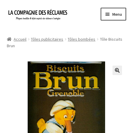
Aller
Aller
Menu
à
au
la
contenu
Accueil
navigation
Accueil
Tôles publicitaires
Tôles bombées
Tôle Biscuits
Brun
À propos de La Compagnie des Réclames
Informations légales
Ma Commande
Mon compte
Mon Panier
Politique de confidentialité