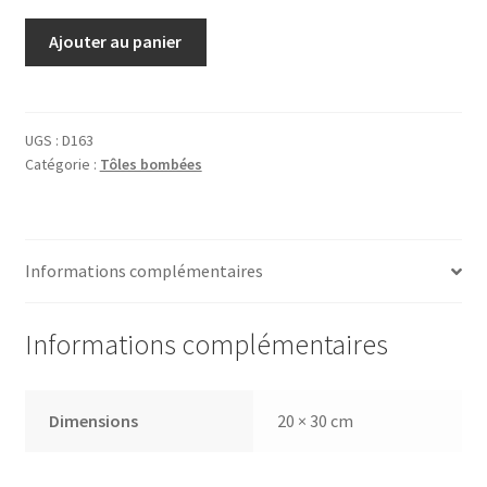
quantité
Ajouter au panier
de
Tôle
Black
and
UGS :
D163
Catégorie :
Tôles bombées
White
Informations complémentaires
Informations complémentaires
Dimensions
20 × 30 cm