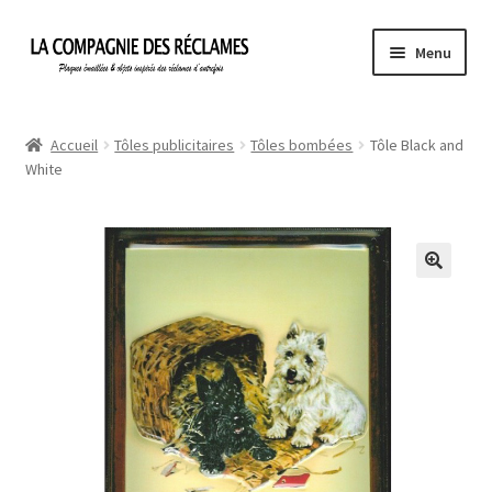
Aller
Aller
Menu
à
au
la
contenu
Accueil
navigation
Accueil
Tôles publicitaires
Tôles bombées
Tôle Black and
White
À propos de La Compagnie des Réclames
Informations légales
Ma Commande
Mon compte
Mon Panier
Politique de confidentialité