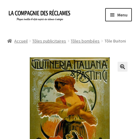
Aller
Aller
Menu
à
au
la
contenu
Accueil
navigation
Accueil
Tôles publicitaires
Tôles bombées
Tôle Buitoni
À propos de La Compagnie des Réclames
Informations légales
Ma Commande
Mon compte
Mon Panier
Politique de confidentialité