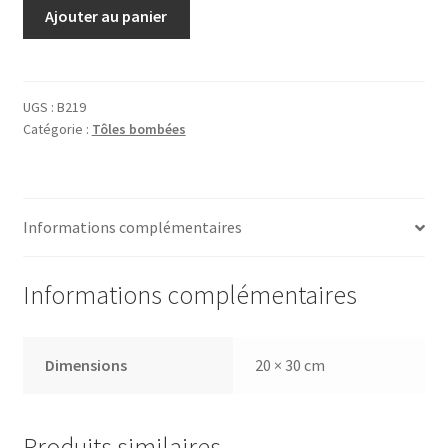
quantité
Ajouter au panier
de
Tôle
Buitoni
UGS :
B219
Catégorie :
Tôles bombées
Informations complémentaires
Informations complémentaires
Dimensions
20 × 30 cm
Produits similaires