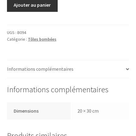
quantité
Ajouter au panier
de
Tôle
Cadbury's
UGS :
B094
Catégorie :
Tôles bombées
Informations complémentaires
Informations complémentaires
Dimensions
20 × 30 cm
Produits similaires