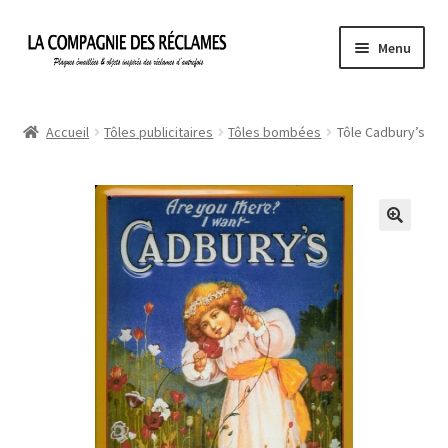
Aller
Aller
Menu
à
au
la
contenu
Accueil
navigation
Accueil
Tôles publicitaires
Tôles bombées
Tôle Cadbury’s
À propos de La Compagnie des Réclames
Informations légales
Ma Commande
Mon compte
Mon Panier
Politique de confidentialité