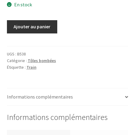
En stock
quantité
Ajouter au panier
de
Tôle
Canadian
pacific
UGS :
B538
Catégorie :
Tôles bombées
across
Étiquette :
Train
canada
Informations complémentaires
Informations complémentaires