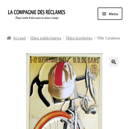
Aller
Aller
Menu
à
au
la
contenu
Accueil
navigation
Accueil
Tôles publicitaires
Tôles bombées
Tôle Cataluna
À propos de La Compagnie des Réclames
Informations légales
Ma Commande
Mon compte
Mon Panier
Politique de confidentialité