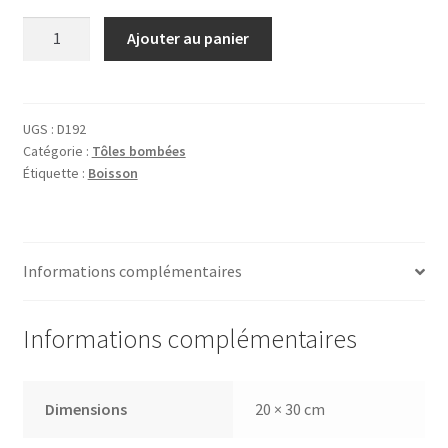
quantité
Ajouter au panier
de
Tôle
Champagne
Piper
UGS :
D192
Catégorie :
Tôles bombées
Étiquette :
Boisson
Informations complémentaires
Informations complémentaires
Dimensions
20 × 30 cm