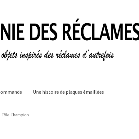
Commande
Une histoire de plaques émaillées
mes
Informations légales
Ma Commande
Mon compte
Mon Panier
Tôle Champion
plaques émaillées