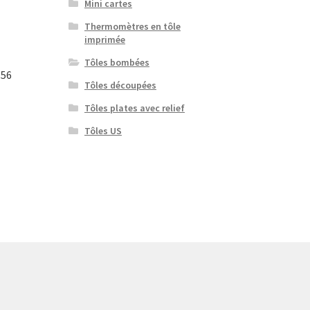
Mini cartes
Thermomètres en tôle
imprimée
Tôles bombées
956
Tôles découpées
Tôles plates avec relief
Tôles US