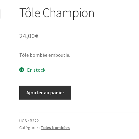
Tôle Champion
24,00
€
Tôle bombée emboutie.
En stock
quantité
Ajouter au panier
de
Tôle
Champion
UGS :
B322
Catégorie :
Tôles bombées