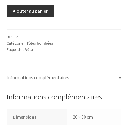
quantité
Ajouter au panier
de
Tôle
Continental
Ballon
UGS :
A883
Catégorie :
Tôles bombées
Étiquette :
Vélo
Informations complémentaires
Informations complémentaires
Dimensions
20 × 30 cm