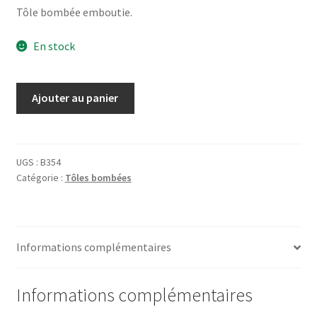
Tôle bombée emboutie.
En stock
quantité
Ajouter au panier
de
Tôle
CourageTowerbridge
London
UGS :
B354
Catégorie :
Tôles bombées
Informations complémentaires
Informations complémentaires