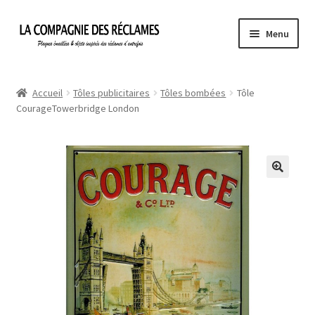
Aller
Aller
Menu
à
au
la
contenu
Accueil
navigation
Accueil
Tôles publicitaires
Tôles bombées
Tôle
CourageTowerbridge London
À propos de La Compagnie des Réclames
Informations légales
Ma Commande
Mon compte
Mon Panier
Politique de confidentialité