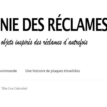
Commande
Une histoire de plaques émaillées
mes
Informations légales
Ma Commande
Mon compte
Mon Panier
Tôle Cox Cabriolet
plaques émaillées