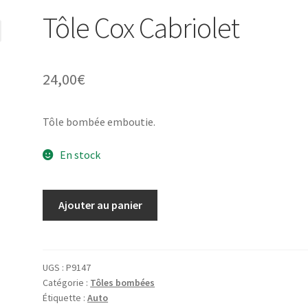
Tôle Cox Cabriolet
24,00
€
Tôle bombée emboutie.
En stock
quantité
Ajouter au panier
de
Tôle
Cox
Cabriolet
UGS :
P9147
Catégorie :
Tôles bombées
Étiquette :
Auto