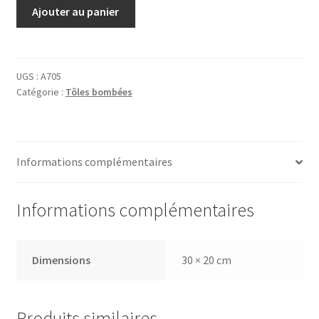
quantité
Ajouter au panier
de
Tôle
Dolly
UGS :
A705
Catégorie :
Tôles bombées
Informations complémentaires
Informations complémentaires
Dimensions
30 × 20 cm
Produits similaires