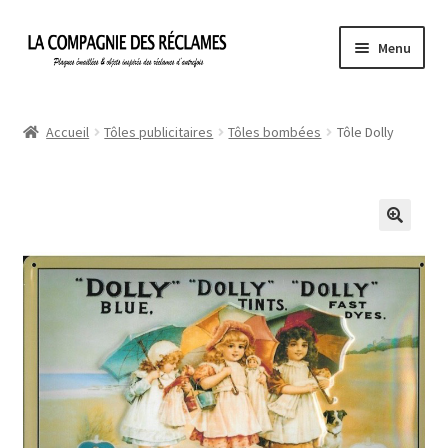
Aller
Aller
Menu
à
au
la
contenu
Accueil
navigation
Accueil
Tôles publicitaires
Tôles bombées
Tôle Dolly
À propos de La Compagnie des Réclames
Informations légales
Ma Commande
Mon compte
Mon Panier
Politique de confidentialité