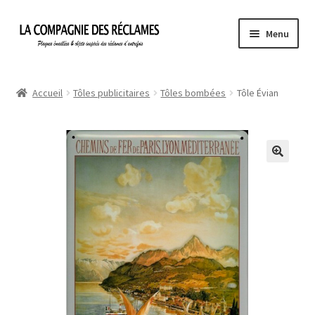
Aller
Aller
Menu
à
au
la
contenu
Accueil
navigation
Accueil
Tôles publicitaires
Tôles bombées
Tôle Évian
À propos de La Compagnie des Réclames
Informations légales
Ma Commande
Mon compte
Mon Panier
Politique de confidentialité