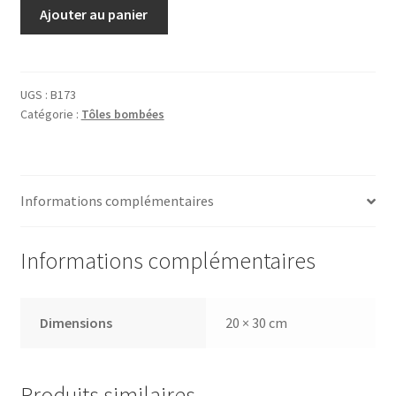
quantité
Ajouter au panier
de
Tôle
Évian
UGS :
B173
Catégorie :
Tôles bombées
Informations complémentaires
Informations complémentaires
Dimensions
20 × 30 cm
Produits similaires