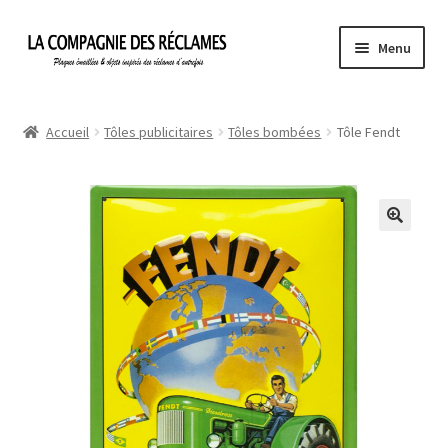
Aller
Aller
Menu
à
au
la
contenu
Accueil
navigation
Accueil
Tôles publicitaires
Tôles bombées
Tôle Fendt
À propos de La Compagnie des Réclames
Informations légales
Ma Commande
Mon compte
Mon Panier
Politique de confidentialité