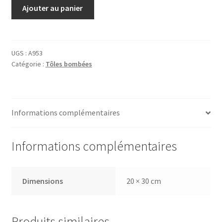
quantité
Ajouter au panier
de
Tôle
Fendt
UGS :
A953
Catégorie :
Tôles bombées
Informations complémentaires
Informations complémentaires
Dimensions
20 × 30 cm
Produits similaires