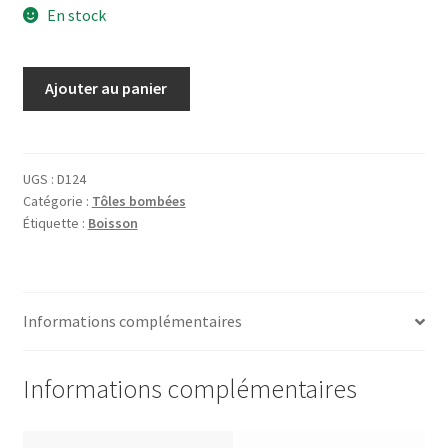
En stock
quantité
Ajouter au panier
de
Tôle
Franziskaner
Weissbier
UGS :
D124
Catégorie :
Tôles bombées
Étiquette :
Boisson
Informations complémentaires
Informations complémentaires