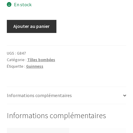
En stock
quantité
Ajouter au panier
de
Tôle
Guinness
Four
UGS :
G847
Catégorie :
Tôles bombées
Toucans
Étiquette :
Guinness
Informations complémentaires
Informations complémentaires