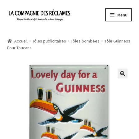
Aller
Aller
Menu
à
au
la
contenu
Accueil
navigation
Accueil
Tôles publicitaires
Tôles bombées
Tôle Guinness
Four Toucans
À propos de La Compagnie des Réclames
Informations légales
Ma Commande
Mon compte
Mon Panier
Politique de confidentialité