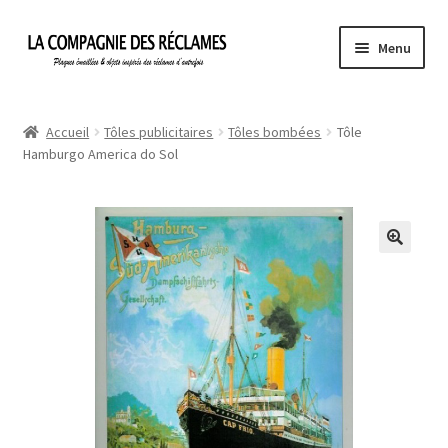
Aller
Aller
Menu
à
au
la
contenu
Accueil
navigation
Accueil
Tôles publicitaires
Tôles bombées
Tôle
Hamburgo America do Sol
À propos de La Compagnie des Réclames
Informations légales
Ma Commande
Mon compte
Mon Panier
Politique de confidentialité