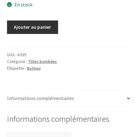
En stock
quantité
Ajouter au panier
de
Tôle
Hamburgo
America
UGS :
A935
Catégorie :
Tôles bombées
do
Étiquette :
Bateau
Sol
Informations complémentaires
Informations complémentaires