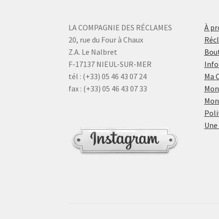
LA COMPAGNIE DES RÉCLAMES
À pr
20, rue du Four à Chaux
Réc
Z.A. Le Nalbret
Bout
F-17137 NIEUL-SUR-MER
Info
tél : (+33) 05 46 43 07 24
Ma 
fax : (+33) 05 46 43 07 33
Mon
Mon
Poli
Une 