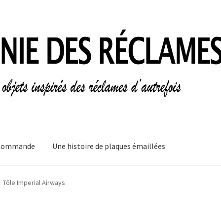
Commande
Une histoire de plaques émaillées
mes
Informations légales
Ma Commande
Mon compte
Mon Panier
Tôle Imperial Airways
plaques émaillées