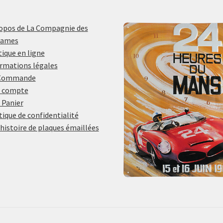
opos de La Compagnie des
lames
ique en ligne
rmations légales
Commande
 compte
 Panier
tique de confidentialité
histoire de plaques émaillées