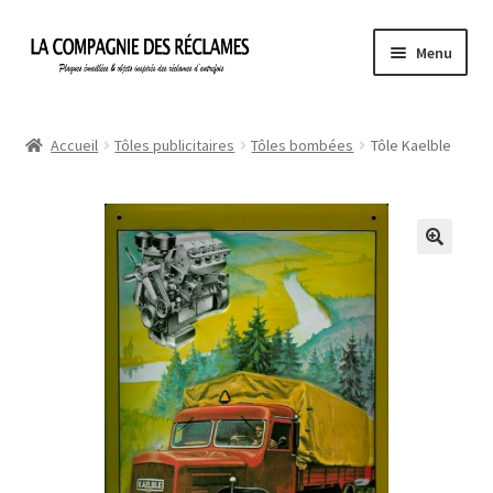
Aller
Aller
Menu
à
au
la
contenu
Accueil
navigation
Accueil
Tôles publicitaires
Tôles bombées
Tôle Kaelble
À propos de La Compagnie des Réclames
Informations légales
Ma Commande
Mon compte
Mon Panier
Politique de confidentialité