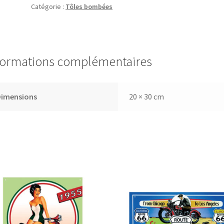
Catégorie :
Tôles bombées
nègre
au
music-
hall
formations complémentaires
Dimensions
20 × 30 cm