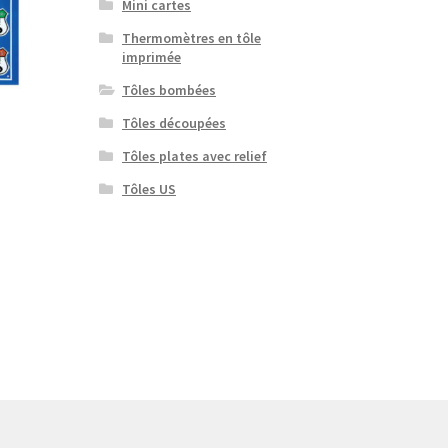
Mini cartes
Thermomètres en tôle
imprimée
Tôles bombées
Tôles découpées
Tôles plates avec relief
Tôles US