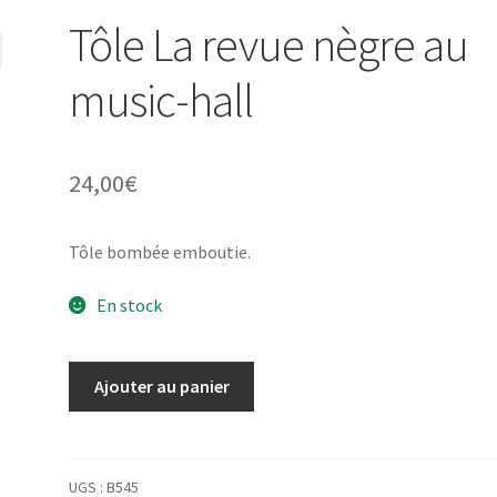
Tôle La revue nègre au
music-hall
24,00
€
Tôle bombée emboutie.
En stock
quantité
Ajouter au panier
de
Tôle
La
revue
UGS :
B545