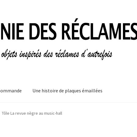
Commande
Une histoire de plaques émaillées
mes
Informations légales
Ma Commande
Mon compte
Mon Panier
Tôle La revue nègre au music-hall
plaques émaillées