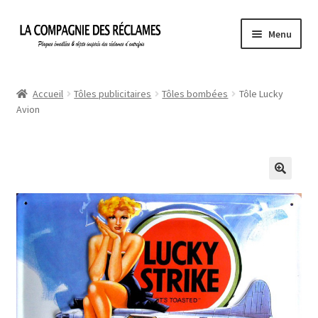
Aller
Aller
Menu
à
au
la
contenu
Accueil
navigation
Accueil
Tôles publicitaires
Tôles bombées
Tôle Lucky
Avion
À propos de La Compagnie des Réclames
Informations légales
Ma Commande
Mon compte
Mon Panier
Politique de confidentialité