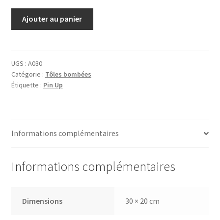
quantité
Ajouter au panier
de
Tôle
Lucky
Avion
UGS :
A030
Catégorie :
Tôles bombées
Étiquette :
Pin Up
Informations complémentaires
Informations complémentaires
Dimensions
30 × 20 cm