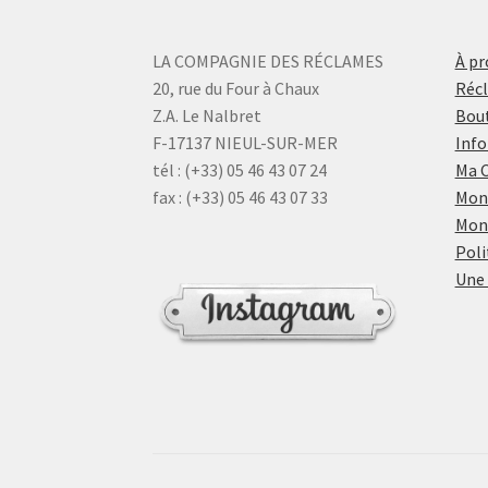
LA COMPAGNIE DES RÉCLAMES
À pr
20, rue du Four à Chaux
Réc
Z.A. Le Nalbret
Bout
F-17137 NIEUL-SUR-MER
Info
tél : (+33) 05 46 43 07 24
Ma 
fax : (+33) 05 46 43 07 33
Mon
Mon
Poli
Une 