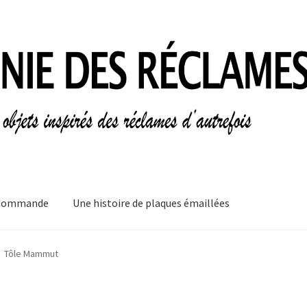
Commande
Une histoire de plaques émaillées
mes
Informations légales
Ma Commande
Mon compte
Mon Panier
Tôle Mammut
plaques émaillées