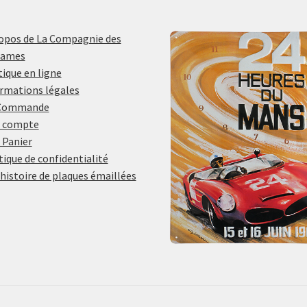
opos de La Compagnie des
lames
ique en ligne
rmations légales
Commande
 compte
 Panier
tique de confidentialité
histoire de plaques émaillées