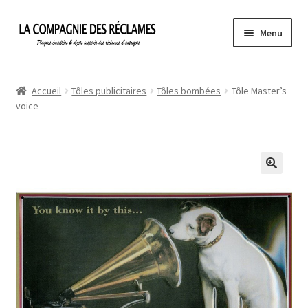
Aller
Aller
Menu
à
au
la
contenu
Accueil
navigation
Accueil
Tôles publicitaires
Tôles bombées
Tôle Master’s
voice
À propos de La Compagnie des Réclames
Informations légales
Ma Commande
Mon compte
Mon Panier
Politique de confidentialité