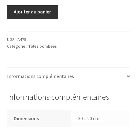
quantité
Ajouter au panier
de
Tôle
Master's
voice
UGS :
A475
Catégorie :
Tôles bombées
Informations complémentaires
Informations complémentaires
Dimensions
30 × 20 cm