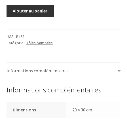
quantité
Ajouter au panier
de
Tôle
Plaza
de
UGS :
B468
Catégorie :
Tôles bombées
Toros
Informations complémentaires
Informations complémentaires
Dimensions
20 × 30 cm