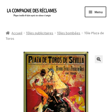
Aller
Aller
Menu
à
au
la
contenu
Accueil
navigation
Accueil
Tôles publicitaires
Tôles bombées
Tôle Plaza de
Toros
À propos de La Compagnie des Réclames
Informations légales
Ma Commande
Mon compte
Mon Panier
Politique de confidentialité