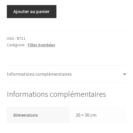
quantité
Ajouter au panier
de
Tôle
St
Moritz
UGS :
B711
Catégorie :
Tôles bombées
Saut
à
ski
Informations complémentaires
Informations complémentaires
Dimensions
20 × 30 cm