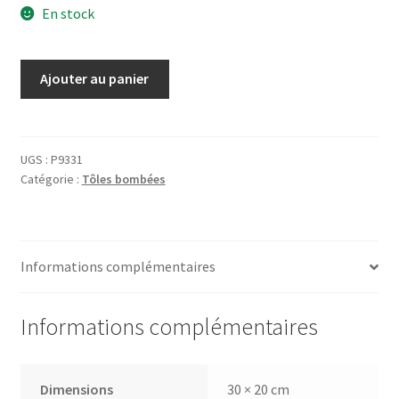
En stock
quantité
Ajouter au panier
de
Tôle
The
Legends
UGS :
P9331
Catégorie :
Tôles bombées
of
Hollywood
Informations complémentaires
Informations complémentaires
Dimensions
30 × 20 cm