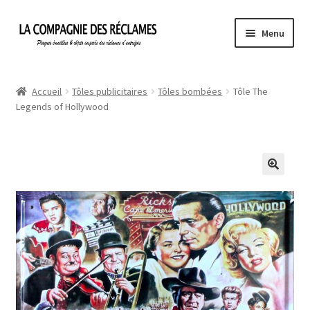
Aller
Aller
Menu
à
au
la
contenu
Accueil
navigation
Accueil
Tôles publicitaires
Tôles bombées
Tôle The
Legends of Hollywood
À propos de La Compagnie des Réclames
Informations légales
Ma Commande
Mon compte
Mon Panier
Politique de confidentialité