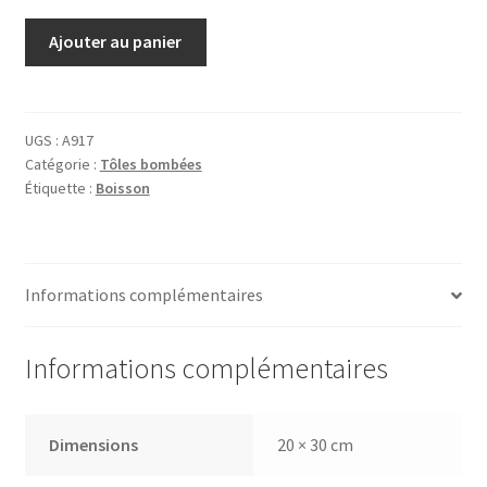
quantité
Ajouter au panier
de
Tôle
Tôle
Caffé
UGS :
A917
Catégorie :
Tôles bombées
Espresso
Étiquette :
Boisson
Informations complémentaires
Informations complémentaires
Dimensions
20 × 30 cm