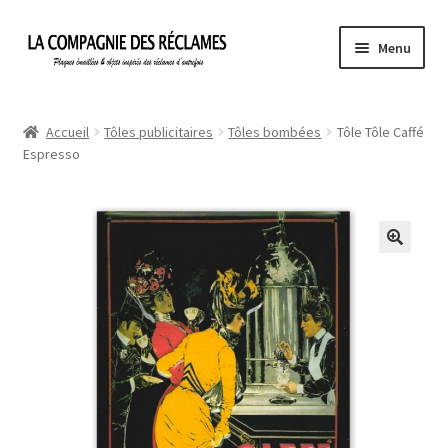
Aller
Aller
Menu
à
au
la
contenu
Accueil
navigation
Accueil
Tôles publicitaires
Tôles bombées
Tôle Tôle Caffé
Espresso
À propos de La Compagnie des Réclames
Informations légales
Ma Commande
Mon compte
Mon Panier
Politique de confidentialité