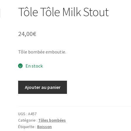
Tôle Tôle Milk Stout
24,00
€
Tôle bombée emboutie.
En stock
quantité
Ajouter au panier
de
Tôle
Tôle
Milk
UGS :
A457
Catégorie :
Tôles bombées
Stout
Étiquette :
Boisson