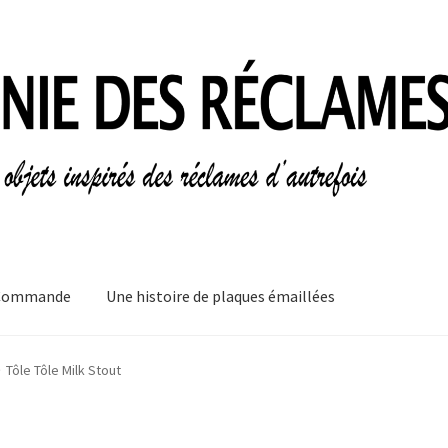
Commande
Une histoire de plaques émaillées
mes
Informations légales
Ma Commande
Mon compte
Mon Panier
Tôle Tôle Milk Stout
plaques émaillées