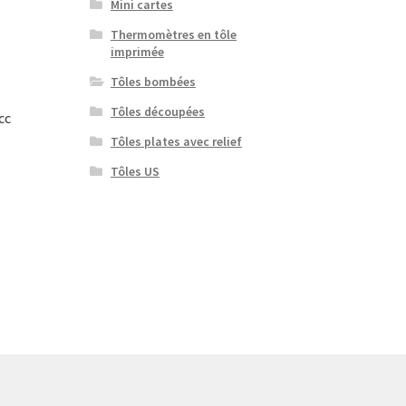
Mini cartes
Thermomètres en tôle
imprimée
Tôles bombées
Tôles découpées
cc
Tôles plates avec relief
Tôles US