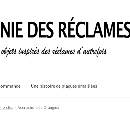
Commande
Une histoire de plaques émaillées
mes
Informations légales
Ma Commande
Mon compte
Mon Panier
he-clés
Accroche-clés Orangina
plaques émaillées