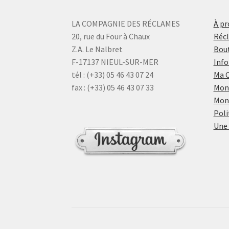
LA COMPAGNIE DES RÉCLAMES
À pr
20, rue du Four à Chaux
Réc
Z.A. Le Nalbret
Bout
F-17137 NIEUL-SUR-MER
Info
tél : (+33) 05 46 43 07 24
Ma 
fax : (+33) 05 46 43 07 33
Mon
Mon
Poli
Une 