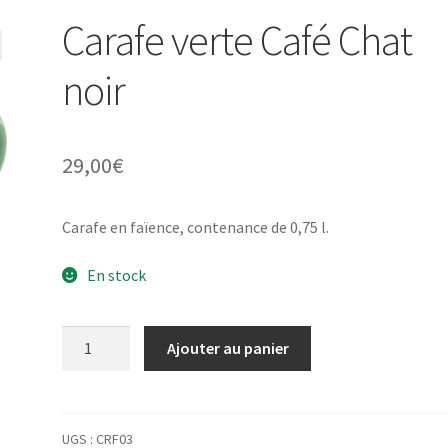
Carafe verte Café Chat
noir
29,00
€
Carafe en faïence, contenance de 0,75 l.
En stock
quantité
Ajouter au panier
de
Carafe
verte
Café
UGS :
CRF03