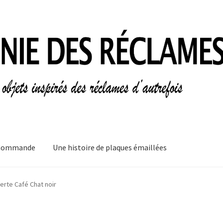
Commande
Une histoire de plaques émaillées
mes
Informations légales
Ma Commande
Mon compte
Mon Panier
erte Café Chat noir
plaques émaillées