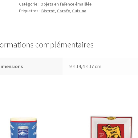
Catégorie :
Objets en faïence émaillée
Chat
Étiquettes :
Bistrot
,
Carafe
,
Cuisine
noir
formations complémentaires
Dimensions
9 × 14,4 × 17 cm