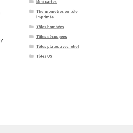
Mini cartes
Thermomètres en tôle
imprimée
Tôles bombées
Tôles découpées
ay
Tôles plates avec relief
Tôles US