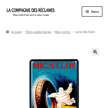
Aller
Aller
Menu
à
au
la
contenu
Accueil
navigation
Accueil
Tôles publicitaires
Mini cartes
Carte Michelin
À propos de La Compagnie des Réclames
Informations légales
Ma Commande
Mon compte
Mon Panier
Politique de confidentialité