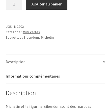
quantité
Ajouter au panier
de
Carte
Michelin
UGS :
MC202
Catégorie :
Mini cartes
Étiquettes :
Bibendum
,
Michelin
Description
Informations complémentaires
Description
Michelin et la figurine Bibendum sont des marques