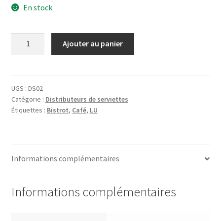
En stock
quantité
Ajouter au panier
de
Distributeur
de
serviettes
UGS :
DS02
Catégorie :
Distributeurs de serviettes
Petit-
Étiquettes :
Bistrot
,
Café
,
LU
Beurre
LU
Informations complémentaires
Informations complémentaires