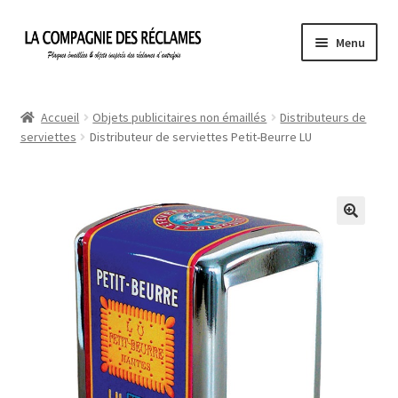
Aller
Aller
Menu
à
au
la
contenu
Accueil
navigation
Accueil
Objets publicitaires non émaillés
Distributeurs de
serviettes
Distributeur de serviettes Petit-Beurre LU
À propos de La Compagnie des Réclames
Informations légales
Ma Commande
Mon compte
Mon Panier
Politique de confidentialité