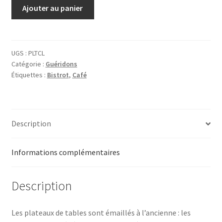
quantité
Ajouter au panier
de
Plateau
Cachou
Lajaunie
UGS :
PLTCL
Catégorie :
Guéridons
Étiquettes :
Bistrot
,
Café
Description
Informations complémentaires
Description
Les plateaux de tables sont émaillés à l’ancienne : les