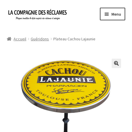
Aller
Aller
Menu
à
au
la
contenu
Accueil
navigation
Accueil
Guéridons
Plateau Cachou Lajaunie
À propos de La Compagnie des Réclames
Informations légales
Ma Commande
Mon compte
Mon Panier
Politique de confidentialité