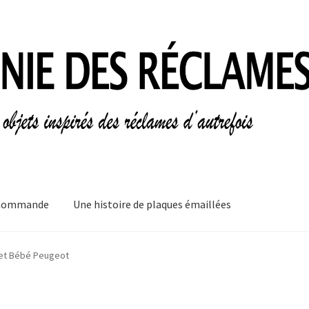
Commande
Une histoire de plaques émaillées
mes
Informations légales
Ma Commande
Mon compte
Mon Panier
et Bébé Peugeot
plaques émaillées