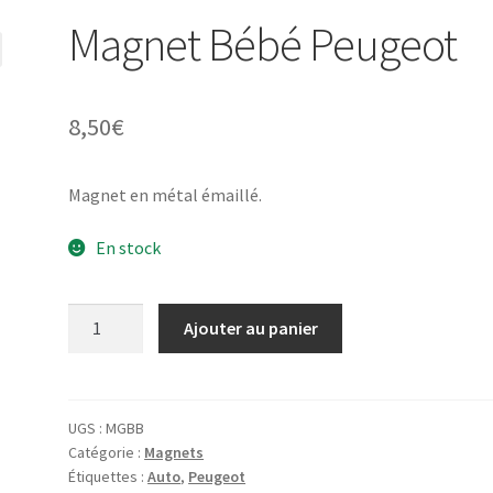
Magnet Bébé Peugeot
8,50
€
Magnet en métal émaillé.
En stock
quantité
Ajouter au panier
de
Magnet
Bébé
Peugeot
UGS :
MGBB
Catégorie :
Magnets
Étiquettes :
Auto
,
Peugeot