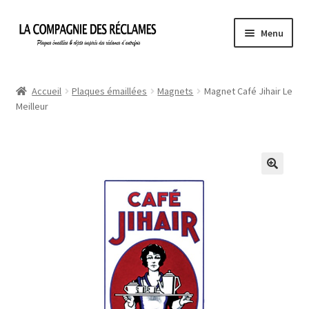
Aller
Aller
Menu
à
au
la
contenu
Accueil
navigation
Accueil
Plaques émaillées
Magnets
Magnet Café Jihair Le
Meilleur
À propos de La Compagnie des Réclames
Informations légales
Ma Commande
Mon compte
Mon Panier
Politique de confidentialité