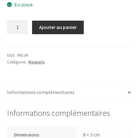
En stock
quantité
Ajouter au panier
de
Magnet
Café
Jihair
UGS :
MGJH
Catégorie :
Magnets
Le
Meilleur
Informations complémentaires
Informations complémentaires
Dimensions
8 × 3 cm